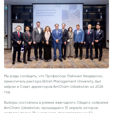
Вакансии
Взаимодействие с
Заявка и сборы
Академические
Мероприят
Корпоративным
Магистратура
Вакансии
Сектором
Студенческая
Описание
Не
жизнь
Членство в
Заявка и сборы
Академические
Профессиональных
Students' U
Вакансии
Подготовительные
Ассоциациях
Студенческ
Курсы
Международное
Клубы
Программа Pre-
Партнерство
Психология
Master’s
University of
Оздоровле
Подготовка к
Reading
Что нового?
экзаменам Excel
Queen Margaret
Статьи
Expert и Power
Мы рады сообщить, что Профессор Лайонел Хендерсон,
University
BI Data Analyst.
Фото Галер
заместитель ректора British Management University, был
Центр Прикладных
избран в Совет директоров AmCham Uzbekistan на 2026
Цифровое
Посетить B
Исследований
год.
Лидерство с
Использованием
Выборы состоялись в рамках ежегодного Общего собрания
Искусственного
AmCham Uzbekistan, прошедшего 15 апреля, которое