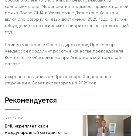
Интеллекта и
собрало более 70 участников, представляющих 52
компании-члена. Мероприятие открылось приветственной
Бизнес-
речью Посла США в Узбекистане Джонатана Хеника и
Информатики
включало обзор ключевых достижений 2025 года, а также
PMI
обсуждение стратегических приоритетов на предстоящий
Сертификация
год.
Курс PDU
Помимо членства в Совете директоров, Профессор
Гранты и
Хендерсон продолжит работу в качестве председателя
Комитета по образованию при Американской торговой
Стипендии
палате.
Заявления о
переводе и
Искренне поздравляем Профессора Хендерсона с
прямом
избранием в Совет директоров на 2026 год.
поступлении на
2026 год
Рекомендуется
Cambridge
30.07.2026
Dream
BMU укрепляет свой
Подать
международный авторитет в